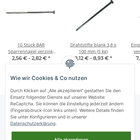
10 Stück BÄR
Drahtstifte blank 3,8 x
Einp
Sparrennägel verzinkt
100 mm (5 kg)
ve
6,3 x 280 mm
2,56 € -
2,82 €
*
8,12 € -
8,93 €
*
7
Wie wir Cookies & Co nutzen
Durch Klicken auf „Alle akzeptieren“ gestatten Sie den
Einsatz folgender Dienste auf unserer Website:
ReCaptcha. Sie können die Einstellung jederzeit ändern
(Fingerabdruck-Icon links unten). Weitere Details finden
Sie unter
Konfigurieren
und in unserer
Informationen
Datenschutzerklärung
.
Gesetzliche Informationen
Alle akzeptieren