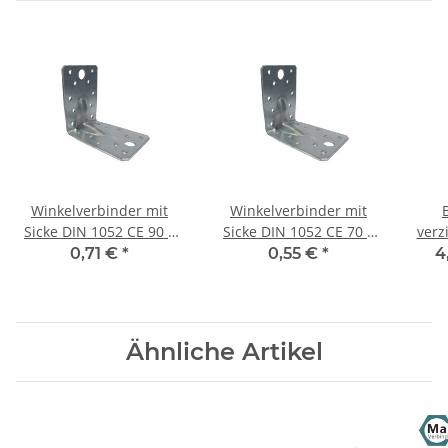
Winkelverbinder mit
Winkelverbinder mit
Sicke DIN 1052 CE 90 x
Sicke DIN 1052 CE 70 x
verz
90 x 65 x 2,5 mm (1)
70 x 55 x 2,5 mm (1)
0,71 €
*
0,55 €
*
4
Stück
Stück
Ähnliche Artikel