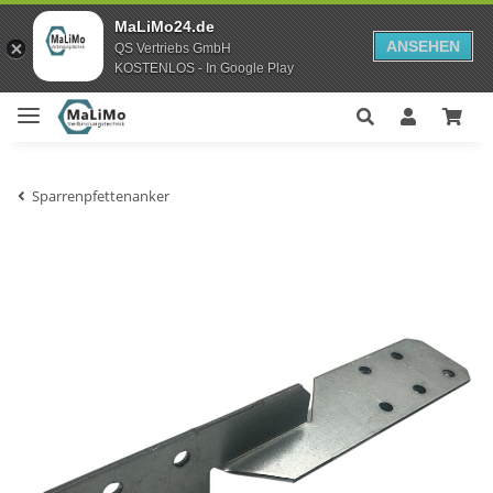
MaLiMo24.de
ANSEHEN
QS Vertriebs GmbH
KOSTENLOS - In Google Play
Sparrenpfettenanker