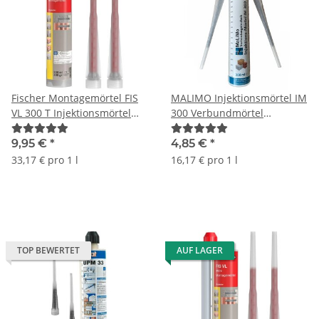
Fischer Montagemörtel FIS
MALIMO Injektionsmörtel IM
VL 300 T Injektionsmörtel
300 Verbundmörtel
Verbundmörtel 300ml
Montagemörtel 300ml
9,95 €
*
4,85 €
*
33,17 € pro 1 l
16,17 € pro 1 l
TOP BEWERTET
AUF LAGER