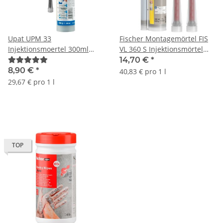
Upat UPM 33
Fischer Montagemörtel FIS
Injektionsmoertel 300ml
VL 360 S Injektionsmörtel
Verbundmoertel mit
Verbundmörtel 360ml
14,70 €
*
Zulassung
8,90 €
*
40,83 € pro 1 l
29,67 € pro 1 l
TOP