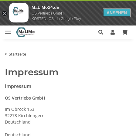
MaLiMo24.de
ANSEHEN
QS Vertriebs GmbH
KOSTENLOS - In Google Play
Startseite
Impressum
Impressum
QS Vertriebs GmbH
Im Obrock 153
32278 Kirchlengern
Deutschland
Deutschland