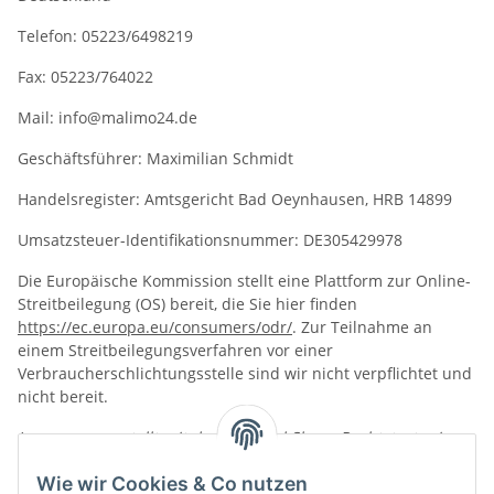
Telefon: 05223/6498219
Fax: 05223/764022
Mail: info@malimo24.de
Geschäftsführer: Maximilian Schmidt
Handelsregister: Amtsgericht Bad Oeynhausen, HRB 14899
Umsatzsteuer-Identifikationsnummer: DE305429978
Die Europäische Kommission stellt eine Plattform zur Online-
Streitbeilegung (OS) bereit, die Sie hier finden
https://ec.europa.eu/consumers/odr/
. Zur Teilnahme an
einem Streitbeilegungsverfahren vor einer
Verbraucherschlichtungsstelle sind wir nicht verpflichtet und
nicht bereit.
Impressum
erstellt mit dem
Trusted Shops
Rechtstexter in
Kooperation mit
FÖHLISCH Rechtsanwälte
.
Wie wir Cookies & Co nutzen