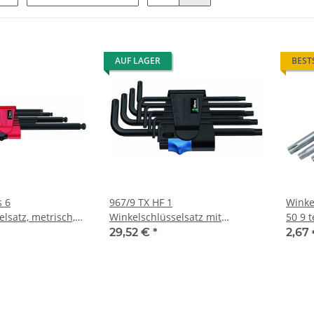
AUF LAGER
BEST
s 6
967/9 TX HF 1
Winke
lsatz, metrisch,
Winkelschlüsselsatz mit
50 9 t
eilig
Haltefunktion, BlackLaser, 9-
29,52 €
*
2,67
teilig