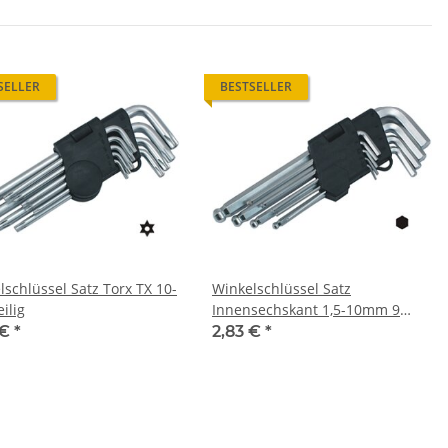
SELLER
BESTSELLER
lschlüssel Satz Torx TX 10-
Winkelschlüssel Satz
eilig
Innensechskant 1,5-10mm 9
teilig
 €
*
2,83 €
*