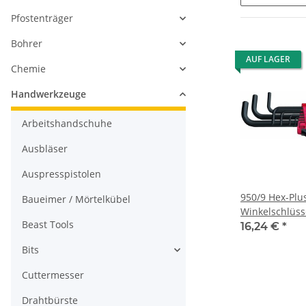
Pfostenträger
Bohrer
AUF LAGER
Chemie
Handwerkzeuge
Arbeitshandschuhe
Ausbläser
Auspresspistolen
950/9 Hex-Plu
Baueimer / Mörtelkübel
Winkelschlüsse
Beast Tools
BlackLaser, 9-t
16,24 €
*
Bits
Cuttermesser
Drahtbürste