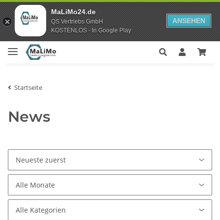
MaLiMo24.de
ANSEHEN
QS Vertriebs GmbH
KOSTENLOS - In Google Play
Startseite
News