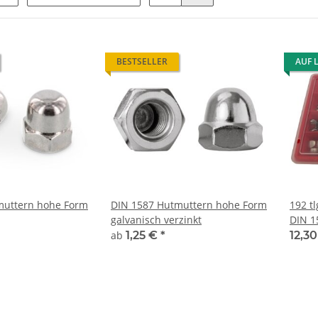
BESTSELLER
AUF 
muttern hohe Form
DIN 1587 Hutmuttern hohe Form
192 t
galvanisch verzinkt
DIN 1
ab
1,25 €
*
12,3