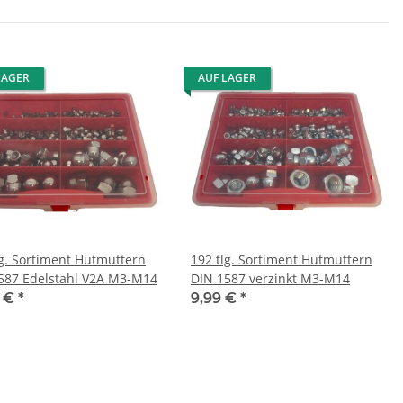
LAGER
AUF LAGER
lg. Sortiment Hutmuttern
192 tlg. Sortiment Hutmuttern
587 Edelstahl V2A M3-M14
DIN 1587 verzinkt M3-M14
0 €
*
9,99 €
*