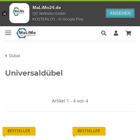
MaLiMo24.de
ANSEHEN
QS Vertriebs GmbH
KOSTENLOS - In Google Play
Dübel
Universaldübel
Artikel 1 - 4 von 4
BESTSELLER
BESTSELLER