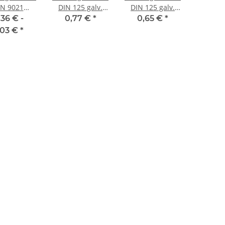
IN 9021
DIN 125 galv.
DIN 125 galv.
lstahl A2
verzinkt M10
verzinkt M8 (50)
,36 € -
0,77 €
*
0,65 €
*
(50) Stück
Stück
,03 €
*