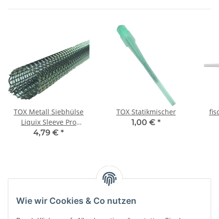
TOX Metall Siebhülse
TOX Statikmischer
fis
Liquix Sleeve Pro
1,00 €
*
15/1000 mm
4,79 €
*
Kategorien
Wie wir Cookies & Co nutzen