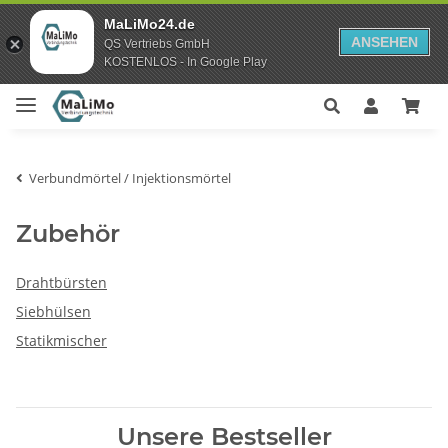
MaLiMo24.de
ANSEHEN
QS Vertriebs GmbH
KOSTENLOS - In Google Play
Verbundmörtel / Injektionsmörtel
Zubehör
Drahtbürsten
Siebhülsen
Statikmischer
Unsere Bestseller