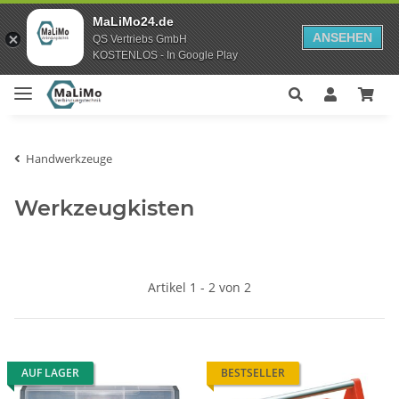
MaLiMo24.de
ANSEHEN
QS Vertriebs GmbH
KOSTENLOS - In Google Play
Handwerkzeuge
Werkzeugkisten
Artikel 1 - 2 von 2
AUF LAGER
BESTSELLER