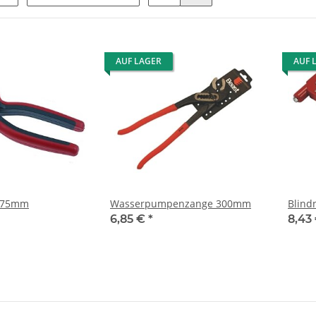
AUF LAGER
AUF 
175mm
Wasserpumpenzange 300mm
Blind
6,85 €
*
8,43