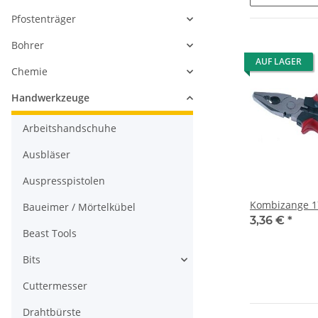
Pfostenträger
Bohrer
AUF LAGER
Chemie
Handwerkzeuge
Arbeitshandschuhe
Ausbläser
Auspresspistolen
Kombizange 
Baueimer / Mörtelkübel
3,36 €
*
Beast Tools
Bits
Cuttermesser
Drahtbürste