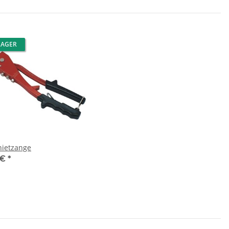
LAGER
nietzange
 €
*