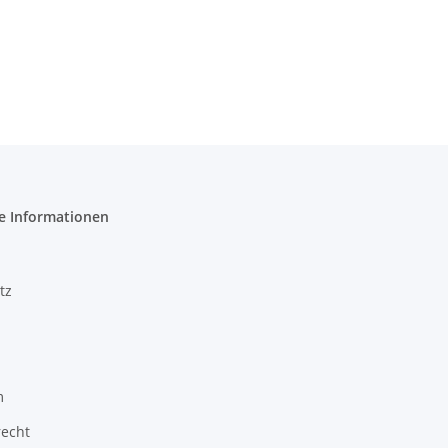
e Informationen
tz
m
recht