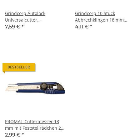
Grindcorp Autolock
Grindcorp 10 Stück
Universalcutter
Abbrechklingen 18 mm
Cuttermesser inkl. 18mm
gehärtetet SK2
7,59 €
*
4,11 €
*
gehärtete Abbrechklinge
SK2
BESTSELLER
PROMAT Cuttermesser 18
mm mit Feststellrädchen 2
Ersatzklingen
2,99 €
*