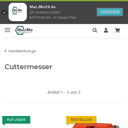
MaLiMo24.de
ANSEHEN
QS Vertriebs GmbH
KOSTENLOS - In Google Play
Handwerkzeuge
Cuttermesser
Artikel 1 - 5 von 5
AUF LAGER
BESTSELLER