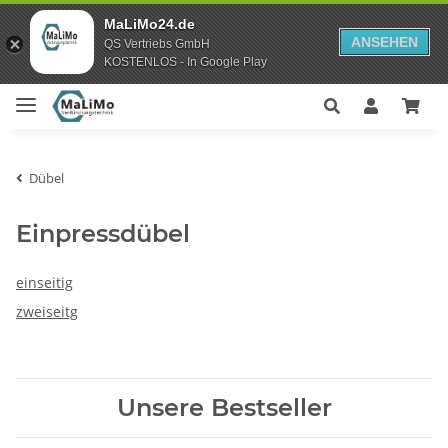
MaLiMo24.de
ANSEHEN
QS Vertriebs GmbH
KOSTENLOS - In Google Play
Dübel
Einpressdübel
einseitig
zweiseitg
Unsere Bestseller