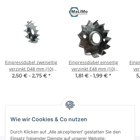
Einpressdübel zweiseitig
Einpressdübel einseitig
Einp
verzinkt D48 mm (10)
verzinkt E48 mm (10)
ve
Stück
Stück
2,50 € -
2,75 €
*
1,81 € -
1,99 €
*
5
Kategorien
Wie wir Cookies & Co nutzen
Durch Klicken auf „Alle akzeptieren“ gestatten Sie den
Einsatz folgender Dienste auf unserer Website: