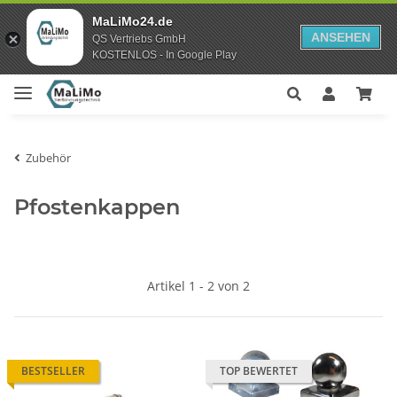
MaLiMo24.de
ANSEHEN
QS Vertriebs GmbH
KOSTENLOS - In Google Play
Zubehör
Pfostenkappen
Artikel 1 - 2 von 2
BESTSELLER
TOP BEWERTET