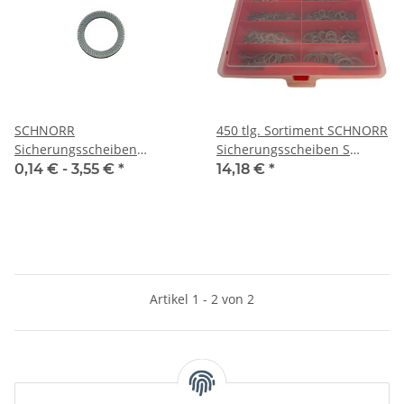
SCHNORR
450 tlg. Sortiment SCHNORR
Sicherungsscheiben
Sicherungsscheiben S
verzinkt S Standart
verzinkt M3-M14
0,14 € -
3,55 €
*
14,18 €
*
Artikel 1 - 2 von 2
Kategorien