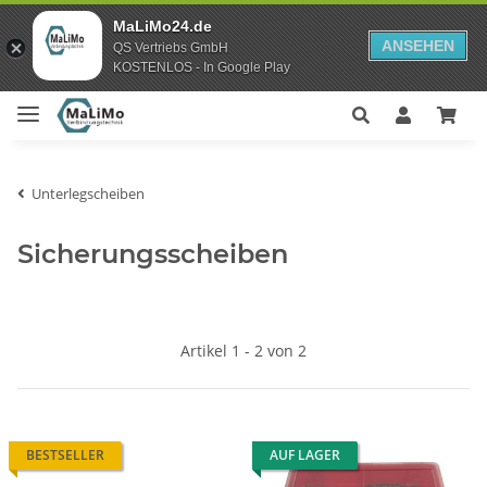
MaLiMo24.de
ANSEHEN
QS Vertriebs GmbH
KOSTENLOS - In Google Play
Unterlegscheiben
Sicherungsscheiben
Artikel 1 - 2 von 2
BESTSELLER
AUF LAGER