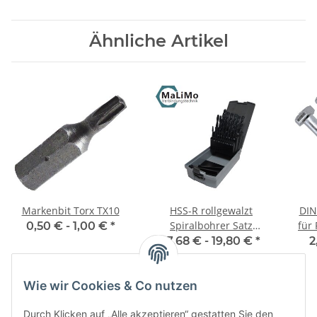
Ähnliche Artikel
Markenbit Torx TX10
HSS-R rollgewalzt
DIN
Spiralbohrer Satz
für 
0,50 € -
1,00 €
*
Metallbohrer 1-13 mm
17,68 € -
19,80 €
*
2
25 tlg. Rose-Box
Wie wir Cookies & Co nutzen
Durch Klicken auf „Alle akzeptieren“ gestatten Sie den