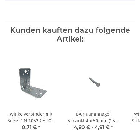
Kunden kauften dazu folgende
Artikel:
Winkelverbinder mit
BÄR Kammnägel
Wi
Sicke DIN 1052 CE 90 x
verzinkt 4 x 50 mm (250)
Sic
90 x 65 x 2,5 mm (1)
Stück
70
0,71 €
*
4,80 € -
4,91 €
*
Stück