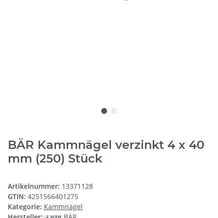
BÄR Kammnägel verzinkt 4 x 40
mm (250) Stück
Artikelnummer:
13371128
GTIN:
4251566401275
Kategorie:
Kammnägel
Hersteller:
BÄR