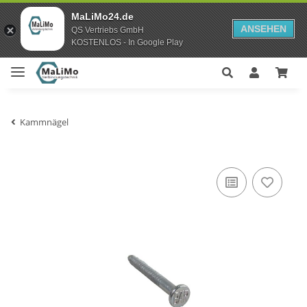
MaLiMo24.de
ANSEHEN
QS Vertriebs GmbH
KOSTENLOS - In Google Play
Kammnägel