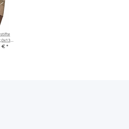
tifte
2,0x13
7 €
*