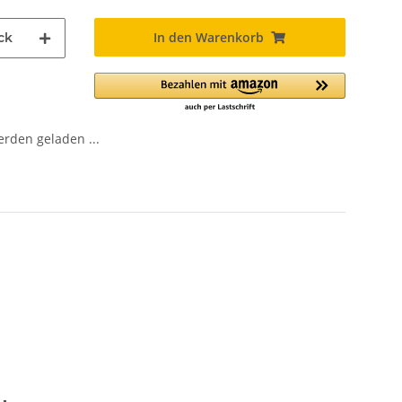
In den Warenkorb
ck
den geladen ...