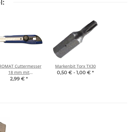
l:
ROMAT Cuttermesser
Markenbit Torx TX30
18 mm mit
0,50 € -
1,00 €
*
Feststellrädchen 2
2,99 €
*
Ersatzklingen