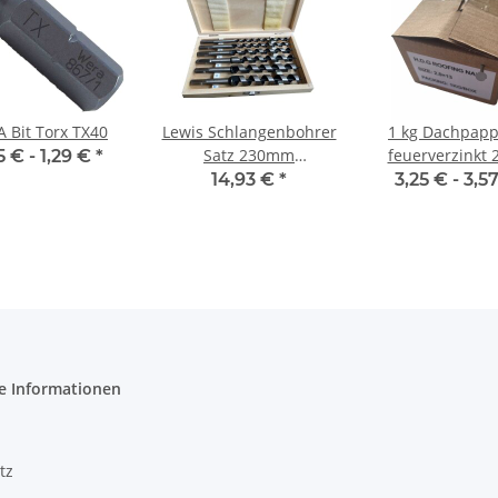
 Bit Torx TX40
Lewis Schlangenbohrer
1 kg Dachpapps
Satz 230mm
feuerverzinkt 
5 € -
1,29 €
*
Holzbohrer 10-20 mm 6
mm
14,93 €
*
3,25 € -
3,5
tlg. Holzkassette
e Informationen
tz