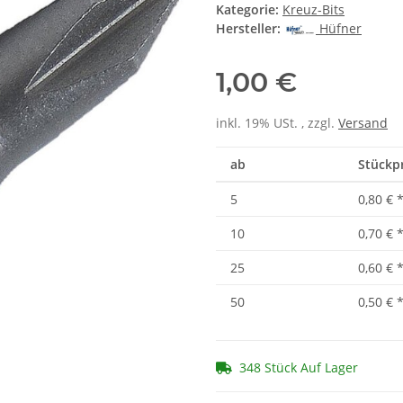
Kategorie:
Kreuz-Bits
Hersteller:
Hüfner
1,00 €
inkl. 19% USt. , zzgl.
Versand
ab
Stückpr
5
0,80 €
10
0,70 €
25
0,60 €
50
0,50 €
348 Stück Auf Lager