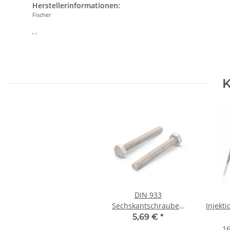
Herstellerinformationen:
Fischer
, ,
K
DIN 933
Sechskantschrauben
Injekt
Edelstahl A2 M12x35
Ve
5,69 €
*
mm (25) Stück
Monta
16