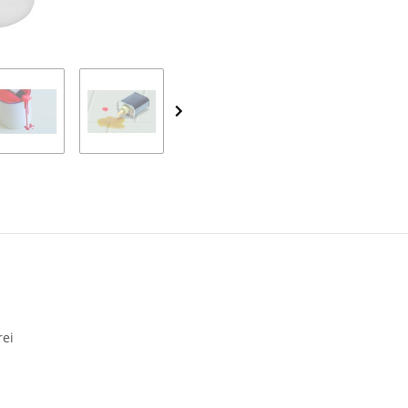
Loading...
rei