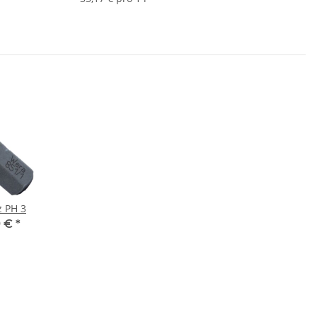
z PH 3
9 €
*