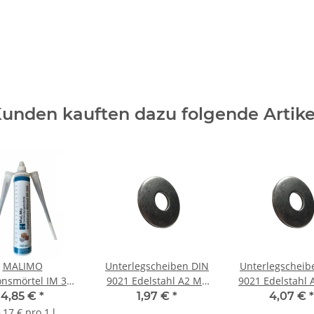
unden kauften dazu folgende Artike
MALIMO
Unterlegscheiben DIN
Unterlegscheib
ionsmörtel IM 300
9021 Edelstahl A2 M8
9021 Edelstahl
rbundmörtel
(50) Stück
(50) Stück
4,85 €
*
1,97 €
*
4,07 €
*
gemörtel 300ml
,17 € pro 1 l