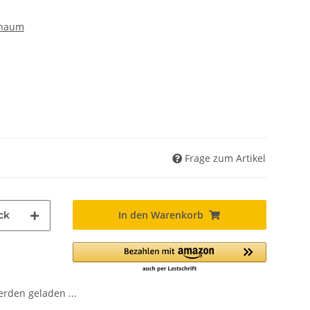
chaum
Frage zum Artikel
In den Warenkorb
ck
den geladen ...