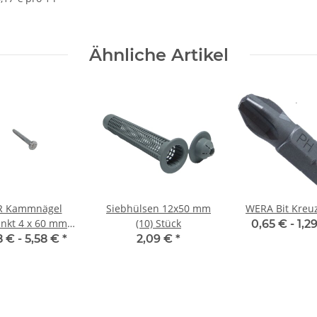
Ähnliche Artikel
R Kammnägel
Siebhülsen 12x50 mm
WERA Bit Kreu
inkt 4 x 60 mm
(10) Stück
0,65 € -
1,2
(250) Stück
8 € -
5,58 €
*
2,09 €
*