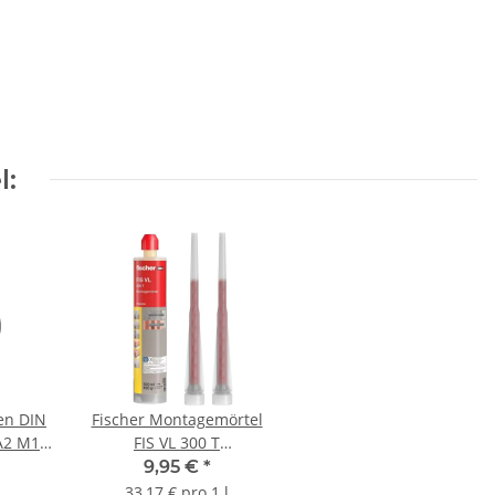
l:
en DIN
Fischer Montagemörtel
 A2 M10
FIS VL 300 T
Injektionsmörtel
9,95 €
*
Verbundmörtel 300ml
33,17 € pro 1 l