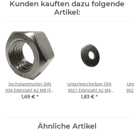
Kunden kauften dazu folgende
Artikel:
Sechskantmutter DIN
Unterlegscheiben DIN
Unt
934 Edelstahl A2 M8 (50)
9021 Edelstahl A2 M6
902
Stück
(100) Stück
1,69 €
*
1,83 €
*
Ähnliche Artikel