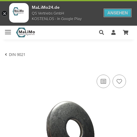
MaLiMo24.de
ANSEHEN
QS Vertriebs GmbH
KOSTENLOS - In Google Play
DIN 9021