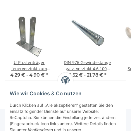
U-Pfostenträger
DIN 976 Gewindestange
feuerverzinkt zum
galv. verzinkt 4.6 1000
S
aufdübeln mit
mm
Fl
4,29 € -
4,90 €
*
0,52 € -
21,78 €
*
Seitenlasche
Wie wir Cookies & Co nutzen
Durch Klicken auf „Alle akzeptieren“ gestatten Sie den
Einsatz folgender Dienste auf unserer Website:
ReCaptcha. Sie können die Einstellung jederzeit ändern
(Fingerabdruck-Icon links unten). Weitere Details finden
Sie unter
Konfigurieren
und in unserer
Informationen