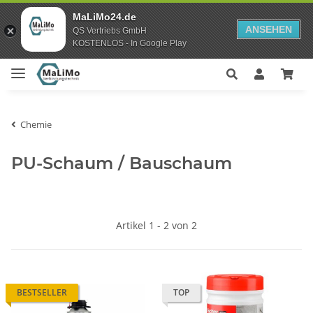
MaLiMo24.de
ANSEHEN
QS Vertriebs GmbH
KOSTENLOS - In Google Play
Chemie
PU-Schaum / Bauschaum
Artikel 1 - 2 von 2
BESTSELLER
TOP