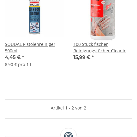
SOUDAL Pistolenreiniger
100 Stück fischer
500ml
Reinigungstücher Cleaning
Wipes Xtreme
4,45 €
*
15,99 €
*
8,90 € pro 1 l
Artikel 1 - 2 von 2