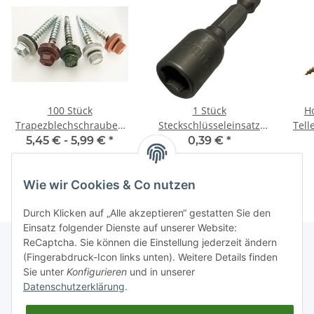
100 Stück
1 Stück
H
Trapezblechschrauben
Steckschlüsseleinsatz
Tell
4,8x35 mm galvanisch
mit Magnet SW8 für
5,45 € -
5,99 €
*
0,39 €
*
verzinkt
Trapezblechschrauben
Wie wir Cookies & Co nutzen
Durch Klicken auf „Alle akzeptieren“ gestatten Sie den
Einsatz folgender Dienste auf unserer Website:
ReCaptcha. Sie können die Einstellung jederzeit ändern
(Fingerabdruck-Icon links unten). Weitere Details finden
Sie unter
Konfigurieren
und in unserer
Informationen
Datenschutzerklärung
.
Gesetzliche Informationen