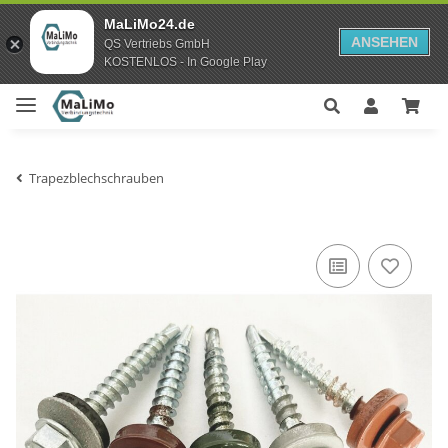
MaLiMo24.de
ANSEHEN
QS Vertriebs GmbH
KOSTENLOS - In Google Play
Trapezblechschrauben