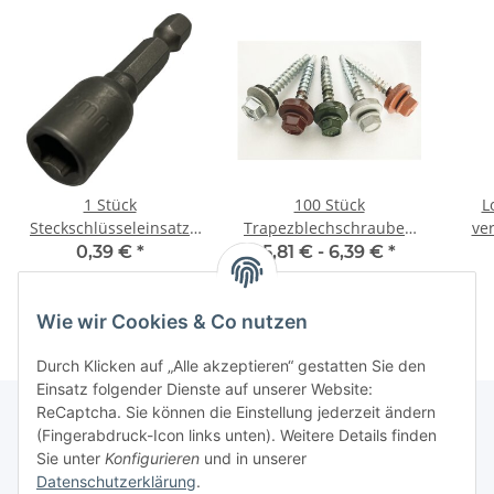
1 Stück
100 Stück
L
Steckschlüsseleinsatz
Trapezblechschrauben
ve
mit Magnet SW8 für
4,8x35 mm
0,39 €
*
5,81 € -
6,39 €
*
Trapezblechschrauben
Weißaluminium RAL
9006
Wie wir Cookies & Co nutzen
Durch Klicken auf „Alle akzeptieren“ gestatten Sie den
Einsatz folgender Dienste auf unserer Website:
ReCaptcha. Sie können die Einstellung jederzeit ändern
(Fingerabdruck-Icon links unten). Weitere Details finden
Sie unter
Konfigurieren
und in unserer
Informationen
Datenschutzerklärung
.