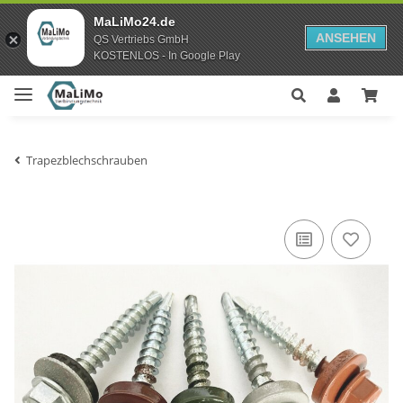
MaLiMo24.de
ANSEHEN
QS Vertriebs GmbH
KOSTENLOS - In Google Play
Trapezblechschrauben