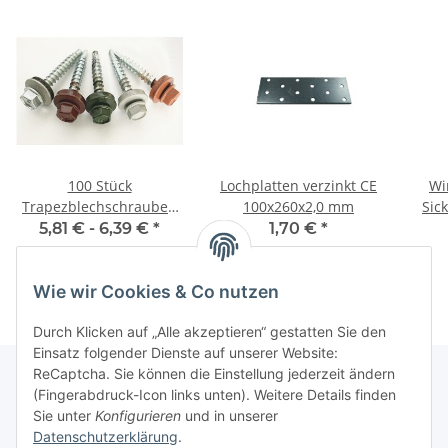
100 Stück
Lochplatten verzinkt CE
Wi
Trapezblechschrauben
100x260x2,0 mm
Sic
4,8x35 mm Kuperbraun
70
5,81 € -
6,39 €
*
1,70 €
*
RAL 8004
Wie wir Cookies & Co nutzen
Durch Klicken auf „Alle akzeptieren“ gestatten Sie den
Einsatz folgender Dienste auf unserer Website:
ReCaptcha. Sie können die Einstellung jederzeit ändern
(Fingerabdruck-Icon links unten). Weitere Details finden
Sie unter
Konfigurieren
und in unserer
Informationen
Datenschutzerklärung
.