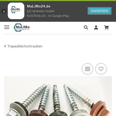
MaLiMo24.de
ANSEHEN
QS Vertriebs GmbH
KOSTENLOS - In Google Play
Trapezblechschrauben