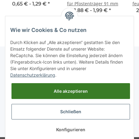
für Pfostenträger 91 mm
feu
0,65 € -
1,29 €
*
Sc
1,88 € -
1,99 €
*
2
Wie wir Cookies & Co nutzen
Durch Klicken auf „Alle akzeptieren“ gestatten Sie den
Einsatz folgender Dienste auf unserer Website:
ReCaptcha. Sie können die Einstellung jederzeit ändern
(Fingerabdruck-Icon links unten). Weitere Details finden
Sie unter
Konfigurieren
und in unserer
Informationen
Datenschutzerklärung
.
Gesetzliche Informationen
Alle akzeptieren
Schließen
* Alle Preise inkl. gesetzlicher USt., zzgl.
Versand
Konfigurieren