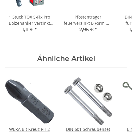
1 Stück TOX S-Fix Pro
Pfostenträger
DIN
Bolzenanker verzinkt
feuerverzinkt L-Form mit
für
M12x150/54
Steindolle
1,11 €
*
2,95 €
*
1
Ähnliche Artikel
WERA Bit Kreuz PH 2
DIN 601 Schraubenset
Ei