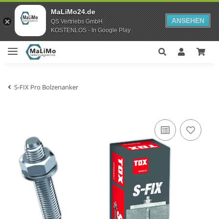
MaLiMo24.de
ANSEHEN
QS Vertriebs GmbH
KOSTENLOS - In Google Play
S-FIX Pro Bolzenanker