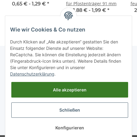
für Pfostenträger 91 mm
feu
0,65 € -
1,29 €
*
Sc
1,88 € -
1,99 €
*
2
Wie wir Cookies & Co nutzen
Durch Klicken auf „Alle akzeptieren“ gestatten Sie den
Einsatz folgender Dienste auf unserer Website:
ReCaptcha. Sie können die Einstellung jederzeit ändern
(Fingerabdruck-Icon links unten). Weitere Details finden
Sie unter
Konfigurieren
und in unserer
Informationen
Datenschutzerklärung
.
Gesetzliche Informationen
Alle akzeptieren
Schließen
* Alle Preise inkl. gesetzlicher USt., zzgl.
Versand
Konfigurieren