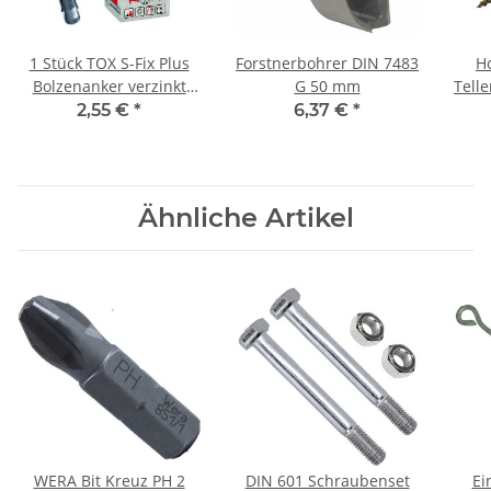
1 Stück TOX S-Fix Plus
Forstnerbohrer DIN 7483
H
Bolzenanker verzinkt
G 50 mm
Telle
M16x195/73+92
2,55 €
*
6,37 €
*
Ähnliche Artikel
WERA Bit Kreuz PH 2
DIN 601 Schraubenset
Ei