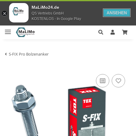
MaLiMo24.de
ANSEHEN
QS Vertriebs GmbH
KOSTENLOS - In Google Play
S-FIX Pro Bolzenanker