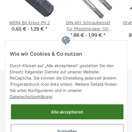
WERA Bit Kreuz PH 2
DIN 601 Schraubenset
Drah
für Pfostenträger 101
0,65 € -
1,29 €
*
mm
1,88 € -
1,99 €
*
8
Wie wir Cookies & Co nutzen
Durch Klicken auf „Alle akzeptieren“ gestatten Sie den
Einsatz folgender Dienste auf unserer Website:
ReCaptcha. Sie können die Einstellung jederzeit ändern
(Fingerabdruck-Icon links unten). Weitere Details finden
Sie unter
Konfigurieren
und in unserer
Informationen
Datenschutzerklärung
.
Gesetzliche Informationen
Alle akzeptieren
Schließen