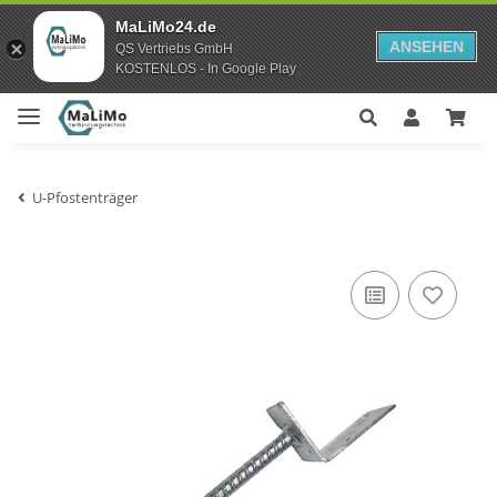
MaLiMo24.de
ANSEHEN
QS Vertriebs GmbH
KOSTENLOS - In Google Play
U-Pfostenträger