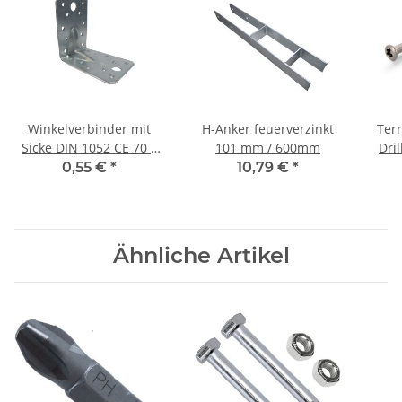
Winkelverbinder mit
H-Anker feuerverzinkt
Ter
Sicke DIN 1052 CE 70 x
101 mm / 600mm
Dri
70 x 55 x 2,5 mm (1)
5x
0,55 €
*
10,79 €
*
Stück
Ähnliche Artikel