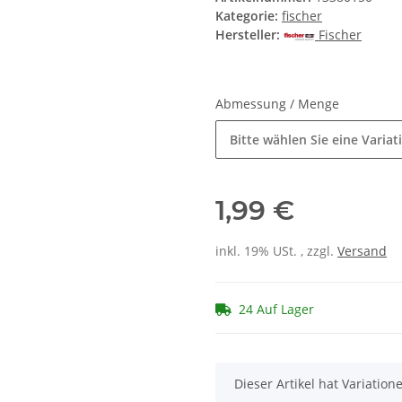
Kategorie:
fischer
Hersteller:
Fischer
Abmessung / Menge
Bitte wählen Sie eine Variat
1,99 €
inkl. 19% USt. , zzgl.
Versand
24 Auf Lager
x
Dieser Artikel hat Variatio