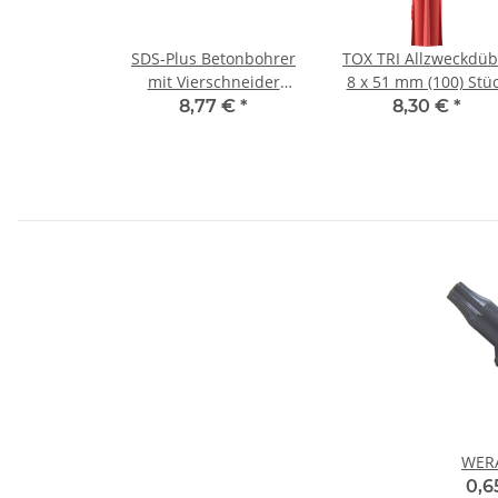
SDS-Plus Betonbohrer
TOX TRI Allzweckdüb
mit Vierschneider
8 x 51 mm (100) Stü
Spitze 8,0x350 mm
8,77 €
*
8,30 €
*
WERA
0,6