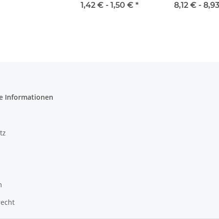
1,42 € -
1,50 €
*
8,12 € -
8,9
e Informationen
tz
m
recht