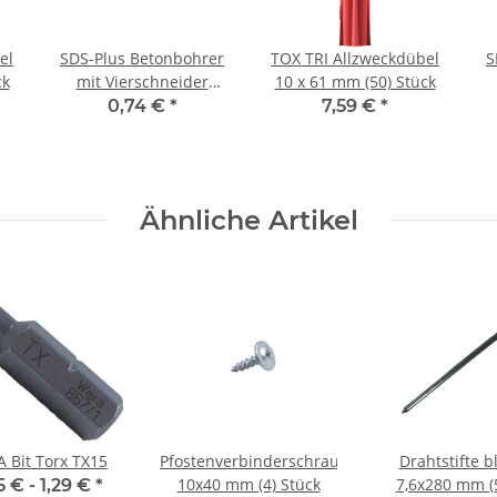
el
SDS-Plus Betonbohrer
TOX TRI Allzweckdübel
S
ck
mit Vierschneider
10 x 61 mm (50) Stück
Spitze 10,0x260 mm
0,74 €
*
7,59 €
*
Ähnliche Artikel
 Bit Torx TX15
Pfostenverbinderschrauben
Drahtstifte b
10x40 mm (4) Stück
7,6x280 mm (5
5 € -
1,29 €
*