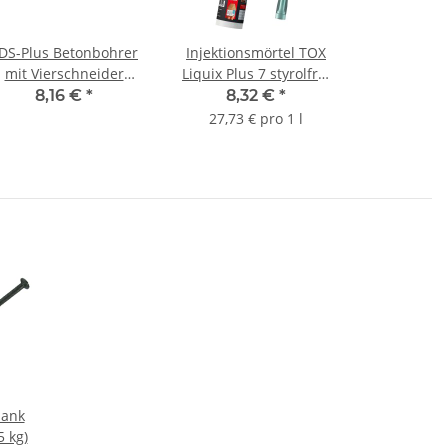
DS-Plus Betonbohrer
Injektionsmörtel TOX
mit Vierschneider
Liquix Plus 7 styrolfrei
Spitze 10,0x350 mm
300ml
8,16 €
*
8,32 €
*
27,73 € pro 1 l
lank
 kg)