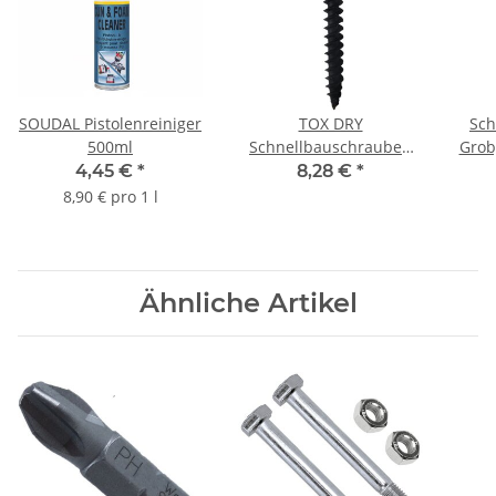
SOUDAL Pistolenreiniger
TOX DRY
Sch
500ml
Schnellbauschrauben
Grob
Feingewinde 3,9x25 mm
4,45 €
*
8,28 €
*
(1000) Stück
8,90 € pro 1 l
Ähnliche Artikel