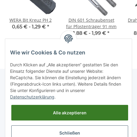
WERA Bit Kreuz PH 2
DIN 601 Schraubenset
Drah
für Pfostenträger 91 mm
0,65 € -
1,29 €
*
1,88 € -
1,99 €
*
8
Wie wir Cookies & Co nutzen
Durch Klicken auf „Alle akzeptieren“ gestatten Sie den
Einsatz folgender Dienste auf unserer Website:
ReCaptcha. Sie können die Einstellung jederzeit ändern
(Fingerabdruck-Icon links unten). Weitere Details finden
Sie unter
Konfigurieren
und in unserer
Informationen
Datenschutzerklärung
.
Gesetzliche Informationen
Alle akzeptieren
Schließen