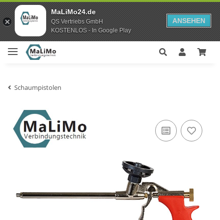
MaLiMo24.de
ANSEHEN
QS Vertriebs GmbH
KOSTENLOS - In Google Play
Schaumpistolen