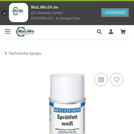
MaLiMo24.de
ANSEHEN
QS Vertriebs GmbH
KOSTENLOS - In Google Play
Technische Sprays