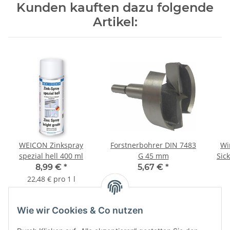
Kunden kauften dazu folgende
Artikel:
WEICON Zinkspray
Forstnerbohrer DIN 7483
Wi
spezial hell 400 ml
G 45 mm
Sic
70
8,99 €
*
5,67 €
*
22,48 € pro 1 l
Wie wir Cookies & Co nutzen