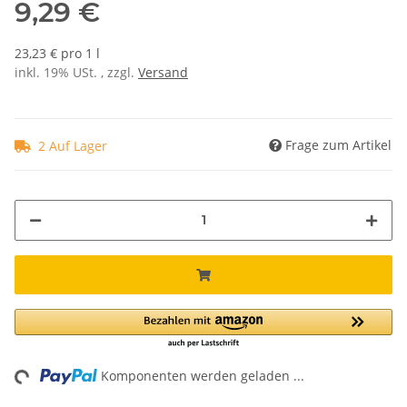
9,29 €
23,23 € pro 1 l
inkl. 19% USt. , zzgl.
Versand
Frage zum Artikel
2 Auf Lager
ng...
Komponenten werden geladen ...