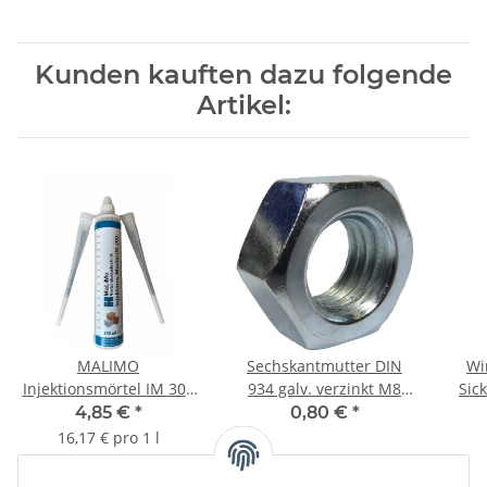
Kunden kauften dazu folgende
Artikel:
MALIMO
Sechskantmutter DIN
Wi
Injektionsmörtel IM 300
934 galv. verzinkt M8
Sic
Verbundmörtel
(50) Stück
90
4,85 €
*
0,80 €
*
Montagemörtel 300ml
16,17 € pro 1 l