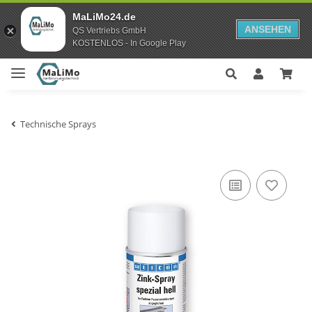
MaLiMo24.de
ANSEHEN
QS Vertriebs GmbH
KOSTENLOS - In Google Play
Technische Sprays