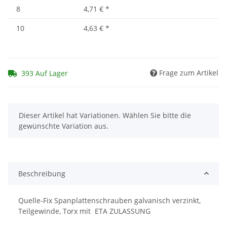
8
4,71 €
*
10
4,63 €
*
Frage zum Artikel
393 Auf Lager
x
Dieser Artikel hat Variationen. Wählen Sie bitte die
gewünschte Variation aus.
Beschreibung
Quelle-Fix Spanplattenschrauben galvanisch verzinkt,
Teilgewinde, Torx mit ETA ZULASSUNG