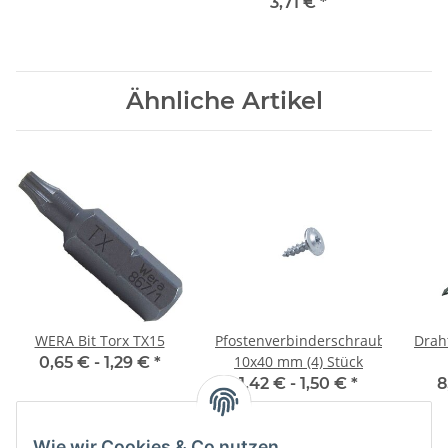
5x60 mm (100) Stück
3,71 €
*
Ähnliche Artikel
WERA Bit Torx TX15
Pfostenverbinderschrauben
Draht
10x40 mm (4) Stück
0,65 € -
1,29 €
*
1,42 € -
1,50 €
*
8
Wie wir Cookies & Co nutzen