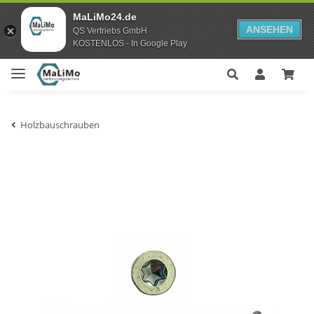
MaLiMo24.de
ANSEHEN
QS Vertriebs GmbH
KOSTENLOS - In Google Play
Holzbauschrauben