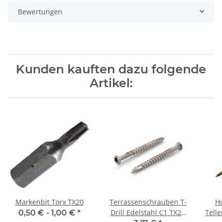
Bewertungen
Kunden kauften dazu folgende
Artikel:
Markenbit Torx TX20
Terrassenschrauben T-
H
Drill Edelstahl C1 TX25
Telle
0,50 € -
1,00 €
*