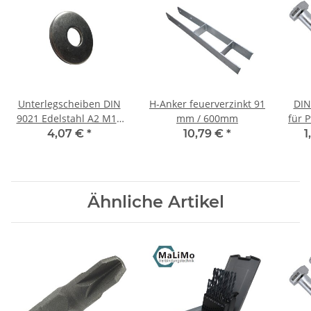
Unterlegscheiben DIN
H-Anker feuerverzinkt 91
DIN
9021 Edelstahl A2 M10
mm / 600mm
für 
(50) Stück
4,07 €
*
10,79 €
*
1
Ähnliche Artikel