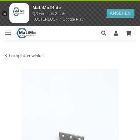
MaLiMo24.de
ANSEHEN
QS Vertriebs GmbH
KOSTENLOS - In Google Play
Lochplattenwinkel