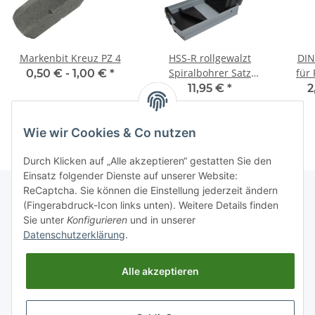
Markenbit Kreuz PZ 4
HSS-R rollgewalzt
DIN
Spiralbohrer Satz
für 
0,50 € -
1,00 €
*
Metallbohrer 1-10 mm
11,95 €
*
2
19 tlg. Rose-Box
Wie wir Cookies & Co nutzen
Durch Klicken auf „Alle akzeptieren“ gestatten Sie den
Einsatz folgender Dienste auf unserer Website:
ReCaptcha. Sie können die Einstellung jederzeit ändern
(Fingerabdruck-Icon links unten). Weitere Details finden
Sie unter
Konfigurieren
und in unserer
Informationen
Datenschutzerklärung
.
Gesetzliche Informationen
Alle akzeptieren