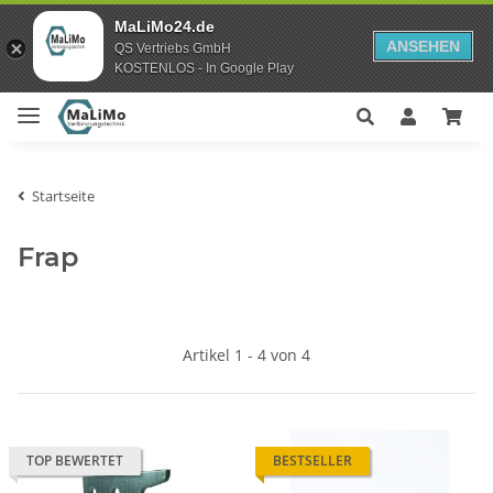
MaLiMo24.de
ANSEHEN
QS Vertriebs GmbH
KOSTENLOS - In Google Play
Startseite
Frap
Artikel 1 - 4 von 4
TOP BEWERTET
BESTSELLER