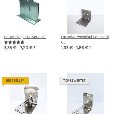
Balkenträger CE verzinkt
Lochplattenwinkel Edelstahl
CE
3,35 € -
7,20 €
*
1,63 € -
1,86 €
*
BESTSELLER
TOP BEWERTET