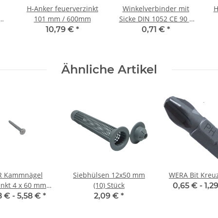
H-Anker feuerverzinkt
Winkelverbinder mit
H
101 mm / 600mm
Sicke DIN 1052 CE 90 x
90 x 65 x 2,5 mm (1)
10,79 €
*
0,71 €
*
Stück
Ähnliche Artikel
R Kammnägel
Siebhülsen 12x50 mm
WERA Bit Kreu
inkt 4 x 60 mm
(10) Stück
0,65 € -
1,2
(250) Stück
8 € -
5,58 €
*
2,09 €
*