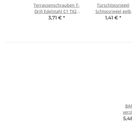
Terrassenschrauben T-
Türschlossriegel
Drill Edelstahl C1 TX25
Schlossriegel gelb
5x60 mm (100) Stück
verzinkt Türriegel
3,71 €
*
1,41 €
*
120x45 mm
BÄ
verz
5,4