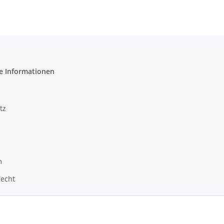
e Informationen
tz
m
recht