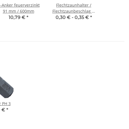
-Anker feuerverzinkt
Flechtzaunhalter /
91 mm / 600mm
Flechtzaunbeschlag L-
Form galvanisch
10,79 €
*
0,30 € -
0,35 €
*
verzinkt
z PH 3
9 €
*