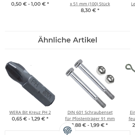
x 51 mm (100) Stück
L
0,50 € -
1,00 €
*
8,30 €
*
Ähnliche Artikel
WERA Bit Kreuz PH 2
DIN 601 Schraubenset
Ei
für Pfostenträger 91 mm
feu
0,65 € -
1,29 €
*
Sc
1,88 € -
1,99 €
*
2