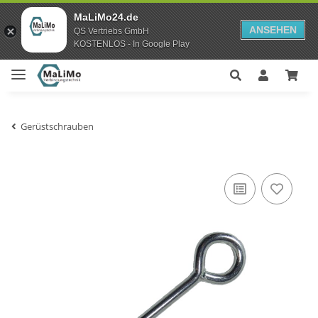
MaLiMo24.de
ANSEHEN
QS Vertriebs GmbH
KOSTENLOS - In Google Play
Gerüstschrauben