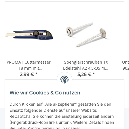
PROMAT Cuttermesser
Spenglerschrauben TX
Unt
18 mm mit
Edelstahl A2 4,5x35 mm
902
Feststellrädchen 2
(100) Stück
2,99 €
*
5,26 €
*
Ersatzklingen
Wie wir Cookies & Co nutzen
Durch Klicken auf „Alle akzeptieren“ gestatten Sie den
Einsatz folgender Dienste auf unserer Website:
ReCaptcha. Sie können die Einstellung jederzeit ändern
(Fingerabdruck-Icon links unten). Weitere Details finden
Sie unter
Konfigurieren
und in unserer