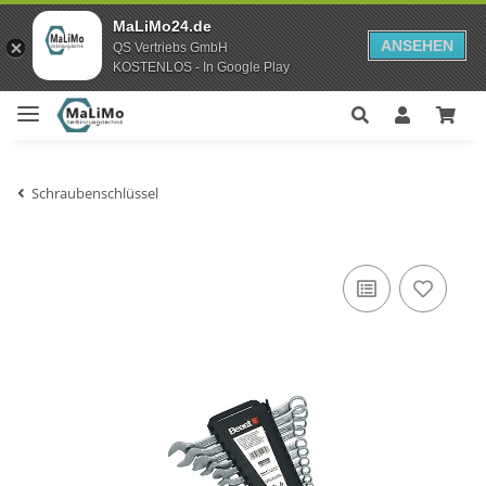
MaLiMo24.de
ANSEHEN
QS Vertriebs GmbH
KOSTENLOS - In Google Play
Schraubenschlüssel