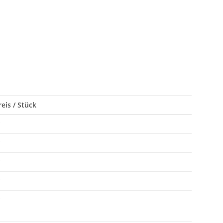
eis / Stück
*
*
*
*
*