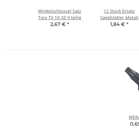
Winkelschlüssel Satz
12 Stück Ersatz
Torx TX 10-50 9 teilig
Sägeblätter Metall
300mm
2,67 €
*
1,84 €
*
WERA
0,6