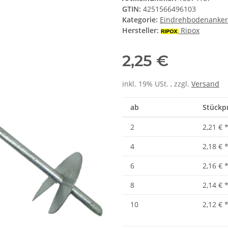
GTIN:
4251566496103
Kategorie:
Eindrehbodenanker
Hersteller:
Ripox
2,25 €
inkl. 19% USt. , zzgl.
Versand
ab
Stückpr
2
2,21 €
4
2,18 €
6
2,16 €
8
2,14 €
10
2,12 €