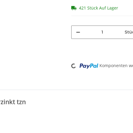
421 Stück Auf Lager
Stü
Loading...
Komponenten wer
zinkt tzn