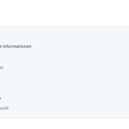
e Informationen
tz
m
recht