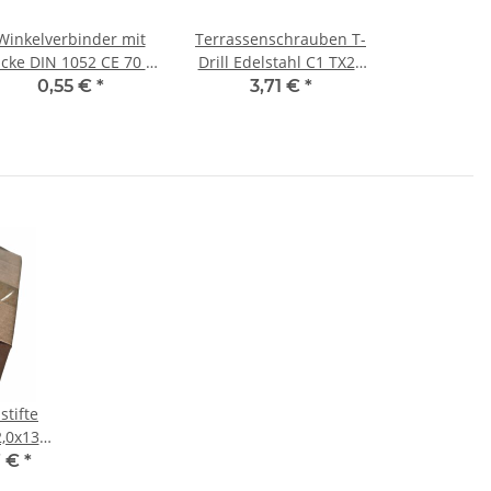
Winkelverbinder mit
Terrassenschrauben T-
icke DIN 1052 CE 70 x
Drill Edelstahl C1 TX25
70 x 55 x 2,5 mm (1)
5x60 mm (100) Stück
0,55 €
*
3,71 €
*
Stück
tifte
2,0x13
7 €
*