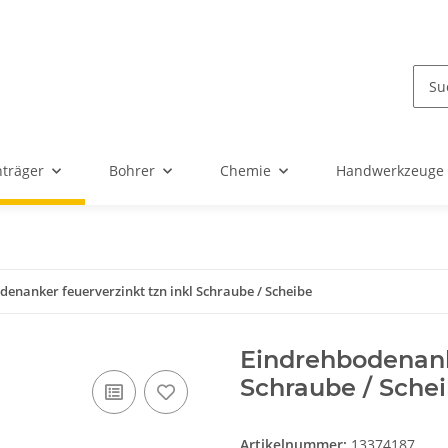
nträger
Bohrer
Chemie
Handwerkzeuge
enanker feuerverzinkt tzn inkl Schraube / Scheibe
Eindrehbodenanke
Schraube / Sche
Artikelnummer:
13374187