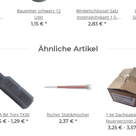
Baueimer schwarz 12
Winkelschlüssel Satz
Liter
Innensechskant 1,5-
S
10mm 9 teilig
1,15 €
*
2,83 €
*
Ähnliche Artikel
 Bit Torx TX30
fischer Statikmischer
1 kg Dachpapps
feuerverzinkt 
5 € -
1,29 €
*
2,37 €
*
mm
3,25 € -
3,5