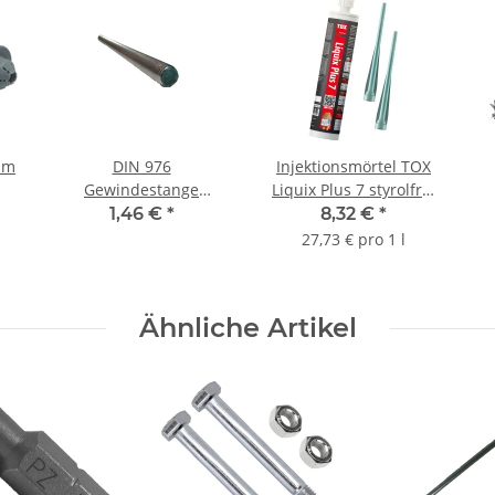
mm
DIN 976
Injektionsmörtel TOX
Gewindestange
Liquix Plus 7 styrolfrei
Edelstahl A2 1000 mm
300ml
1,46 €
*
8,32 €
*
M8
27,73 € pro 1 l
Ähnliche Artikel