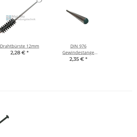
Drahtbürste 12mm
DIN 976
Gewindestange
2,28 €
*
Edelstahl A2 1000 mm
2,35 €
*
M10