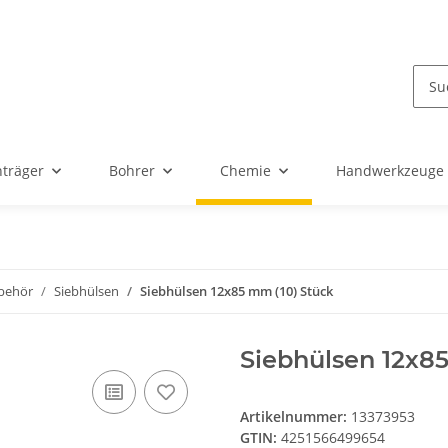
nträger
Bohrer
Chemie
Handwerkzeuge
behör
Siebhülsen
Siebhülsen 12x85 mm (10) Stück
Siebhülsen 12x8
Artikelnummer:
13373953
GTIN:
4251566499654