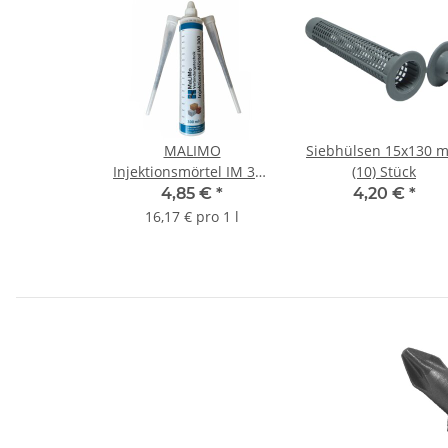
MALIMO
Siebhülsen 15x130 
Injektionsmörtel IM 300
(10) Stück
Verbundmörtel
4,85 €
*
4,20 €
*
Montagemörtel 300ml
16,17 € pro 1 l