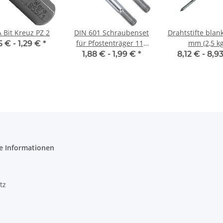
Bit Kreuz PZ 2
DIN 601 Schraubenset
Drahtstifte blan
für Pfostenträger 111
mm (2,5 kg
5 € -
1,29 €
*
mm
1,88 € -
1,99 €
*
8,12 € -
8,9
e Informationen
tz