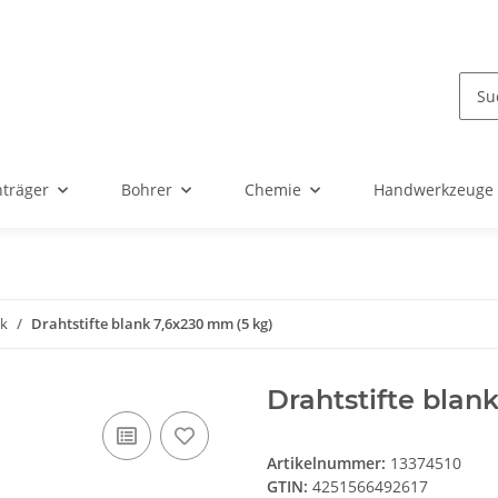
nträger
Bohrer
Chemie
Handwerkzeuge
nk
Drahtstifte blank 7,6x230 mm (5 kg)
Drahtstifte blan
Artikelnummer:
13374510
GTIN:
4251566492617