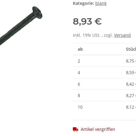
Kategorie:
blank
8,93 €
inkl. 19% USt. , zzgl.
Versand
ab
Stüc
2
8,75 
4
8,59 
6
8,42 
8
8,27 
10
8,12 
Artikel vergriffen