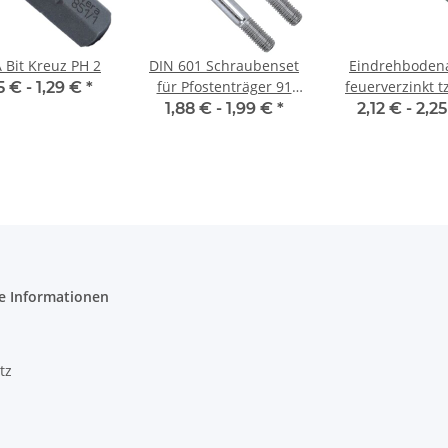
Bit Kreuz PH 2
DIN 601 Schraubenset
Eindrehboden
für Pfostenträger 91
feuerverzinkt t
5 € -
1,29 €
*
mm
Schraube / Sc
1,88 € -
1,99 €
*
2,12 € -
2,2
e Informationen
tz