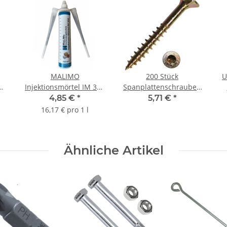
MALIMO
200 Stück
U
Injektionsmörtel IM 300
Spanplattenschrauben
k
Verbundmörtel
TX Teilgewinde gelb
4,85 €
*
5,71 €
*
Montagemörtel 300ml
verzinkt 4,5x70 mm
16,17 € pro 1 l
Ähnliche Artikel