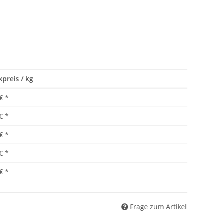
kpreis / kg
€
*
€
*
€
*
€
*
€
*
Frage zum Artikel