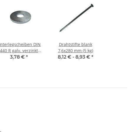
nterlegscheiben DIN
Drahtstifte blank
440 R galv. verzinkt
7,6x280 mm (5 kg)
M10 (50) Stück
3,78 €
*
8,12 € -
8,93 €
*