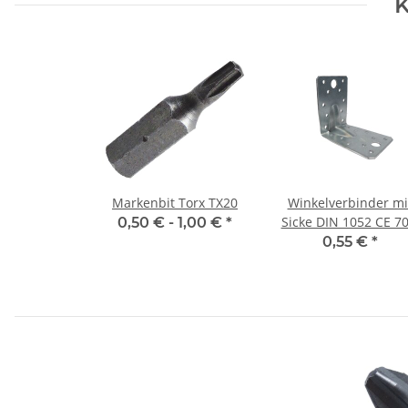
K
Markenbit Torx TX20
Winkelverbinder mi
Sicke DIN 1052 CE 70
0,50 € -
1,00 €
*
70 x 55 x 2,5 mm (1
0,55 €
*
Stück