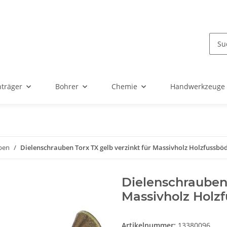
nträger
Bohrer
Chemie
Handwerkzeuge
ben
Dielenschrauben Torx TX gelb verzinkt für Massivholz Holzfussbö
Dielenschrauben 
Massivholz Holz
Artikelnummer:
13380096