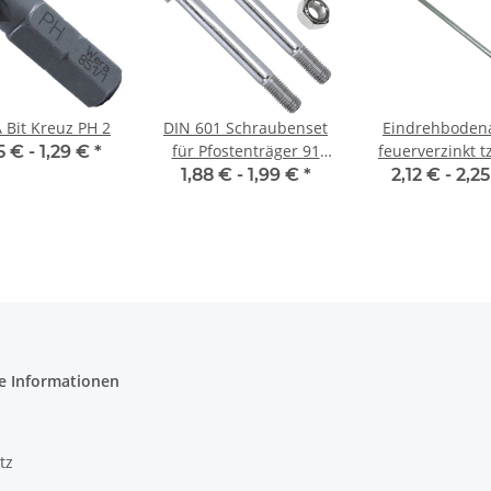
Bit Kreuz PH 2
DIN 601 Schraubenset
Eindrehboden
für Pfostenträger 91
feuerverzinkt t
5 € -
1,29 €
*
mm
Schraube / Sc
1,88 € -
1,99 €
*
2,12 € -
2,2
e Informationen
tz