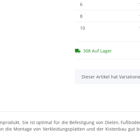
6
8
10
308 Auf Lager
x
Dieser Artikel hat Variatio
produkt. Sie ist optimal für die Befestigung von Dielen, Fußbode
 die Montage von Verkleidungsplatten und der Kistenbau gut bew