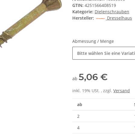
GTIN:
4251566408519
Kategorie:
Dielenschrauben
Hersteller:
Dresselhaus
Abmessung / Menge
Bitte wählen Sie eine Variat
5,06 €
ab
inkl. 19% USt. , zzgl.
Versand
ab
2
4