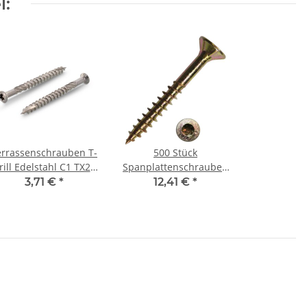
l:
errassenschrauben T-
500 Stück
rill Edelstahl C1 TX25
Spanplattenschrauben
5x60 mm (100) Stück
TX Teilgewinde gelb
3,71 €
*
12,41 €
*
verzinkt 4,5x60 mm