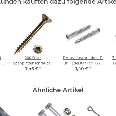
unden kauften dazu folgende Artike
t
200 Stück
Terrassenschrauben T-
T
 x
Spanplattenschrauben
Drill Edelstahl C1 TX25
D
)
TX Teilgewinde gelb
5x50 mm (100) Stück
7,46 €
*
3,40 €
*
verzinkt 5x80 mm
Ähnliche Artikel