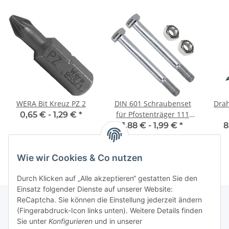
WERA Bit Kreuz PZ 2
DIN 601 Schraubenset
Drah
für Pfostenträger 111
0,65 € -
1,29 €
*
mm
1,88 € -
1,99 €
*
8
Wie wir Cookies & Co nutzen
Durch Klicken auf „Alle akzeptieren“ gestatten Sie den
Einsatz folgender Dienste auf unserer Website:
ReCaptcha. Sie können die Einstellung jederzeit ändern
(Fingerabdruck-Icon links unten). Weitere Details finden
Sie unter
Konfigurieren
und in unserer
Informationen