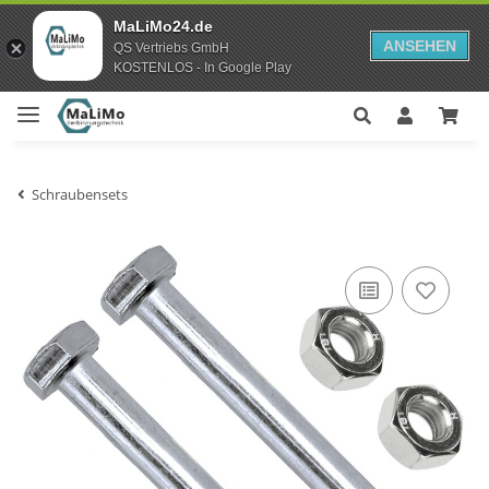
MaLiMo24.de
ANSEHEN
QS Vertriebs GmbH
KOSTENLOS - In Google Play
Schraubensets