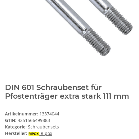
DIN 601 Schraubenset für
Pfostenträger extra stark 111 mm
Artikelnummer:
13374044
GTIN:
4251566499883
Kategorie:
Schraubensets
Hersteller:
Ripox