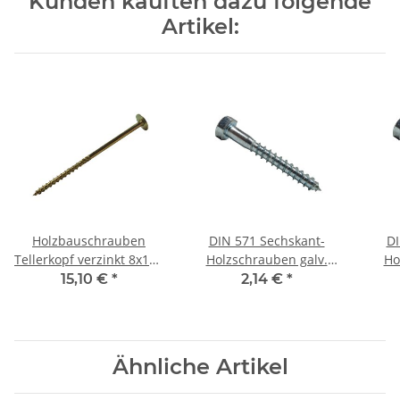
Kunden kauften dazu folgende
Artikel:
Holzbauschrauben
DIN 571 Sechskant-
DI
Tellerkopf verzinkt 8x140
Holzschrauben galv.
Ho
mm (50) Stück
verzinkt 8x50 mm (50)
ver
15,10 €
*
2,14 €
*
Stück
Ähnliche Artikel