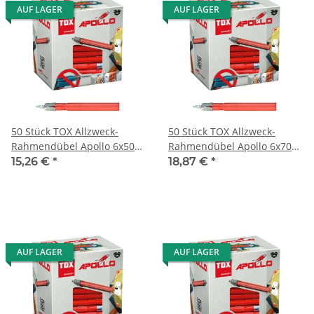
AUF LAGER
AUF LAGER
50 Stück TOX Allzweck-
50 Stück TOX Allzweck-
Rahmendübel Apollo 6x50
Rahmendübel Apollo 6x70
mm
mm
15,26 €
*
18,87 €
*
AUF LAGER
AUF LAGER