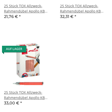
25 Stück TOX Allzweck-
25 Stück TOX Allzweck-
Rahmendübel Apollo KB
Rahmendübel Apollo KB
10x120 mm
10x140 mm
21,76 €
*
32,31 €
*
AUF LAGER
25 Stück TOX Allzweck-
Rahmendübel Apollo KB
10x160 mm
33,00 €
*