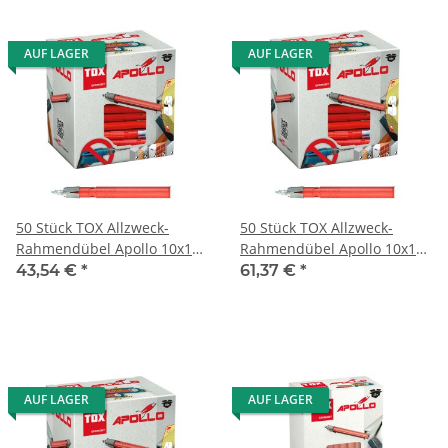
AUF LAGER
AUF LAGER
50 Stück TOX Allzweck-
50 Stück TOX Allzweck-
Rahmendübel Apollo 10x120
Rahmendübel Apollo 10x140
mm
mm
43,54 €
*
61,37 €
*
AUF LAGER
AUF LAGER