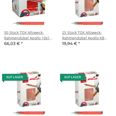
50 Stück TOX Allzweck-
25 Stück TOX Allzweck-
Rahmendübel Apollo 10x160
Rahmendübel Apollo KB
mm
10x100 mm
66,03 €
*
19,94 €
*
AUF LAGER
AUF LAGER