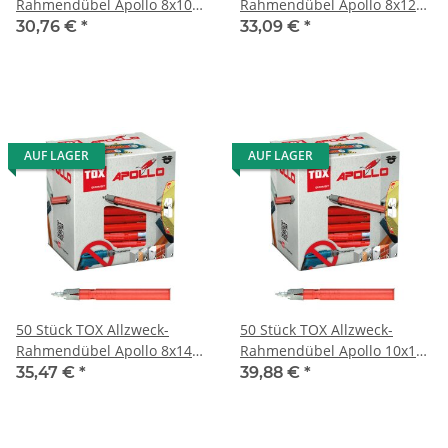
Rahmendübel Apollo 8x100
Rahmendübel Apollo 8x120
mm
mm
30,76 €
*
33,09 €
*
AUF LAGER
AUF LAGER
50 Stück TOX Allzweck-
50 Stück TOX Allzweck-
Rahmendübel Apollo 8x140
Rahmendübel Apollo 10x100
mm
mm
35,47 €
*
39,88 €
*