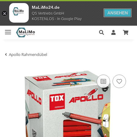
MaLiMo24.de
ANSEHEN
QS Vertriebs GmbH
KOSTENLOS - In Google Play
Apollo Rahmendübel