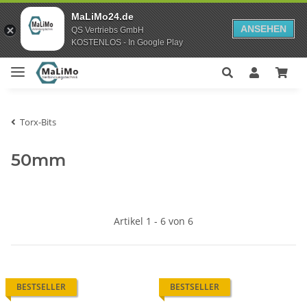
MaLiMo24.de
ANSEHEN
QS Vertriebs GmbH
KOSTENLOS - In Google Play
Torx-Bits
50mm
Artikel 1 - 6 von 6
BESTSELLER
BESTSELLER