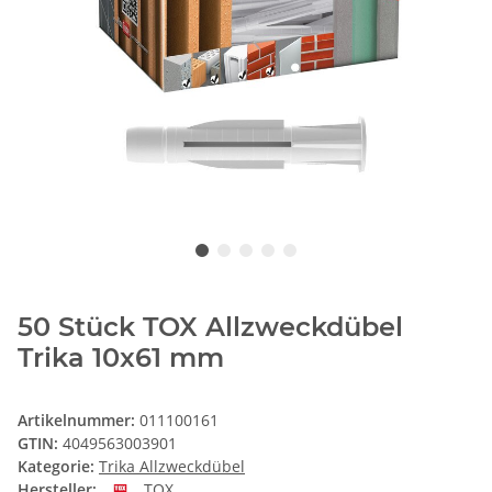
50 Stück TOX Allzweckdübel
Trika 10x61 mm
Artikelnummer:
011100161
GTIN:
4049563003901
Kategorie:
Trika Allzweckdübel
Hersteller:
TOX