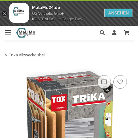
MaLiMo24.de
ANSEHEN
QS Vertriebs GmbH
KOSTENLOS - In Google Play
Trika Allzweckdübel