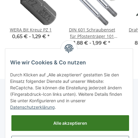
WERA Bit Kreuz PZ 1
DIN 601 Schraubenset
Drah
für Pfostenträger 101
0,65 € -
1,29 €
*
mm
1,88 € -
1,99 €
*
8
Wie wir Cookies & Co nutzen
Durch Klicken auf „Alle akzeptieren“ gestatten Sie den
Einsatz folgender Dienste auf unserer Website:
ReCaptcha. Sie können die Einstellung jederzeit ändern
(Fingerabdruck-Icon links unten). Weitere Details finden
Sie unter
Konfigurieren
und in unserer
Informationen
Datenschutzerklärung
.
Gesetzliche Informationen
Alle akzeptieren