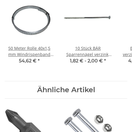
50 Meter Rolle 40x1,5
10 Stück BÄR
mm Windrispenband
Sparrennägel verzinkt
verz
verzinkt
6,3 x 180 mm
54,62 €
*
1,82 € -
2,00 €
*
4
Ähnliche Artikel