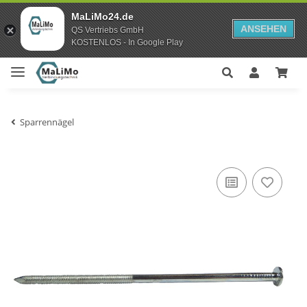
MaLiMo24.de
ANSEHEN
QS Vertriebs GmbH
KOSTENLOS - In Google Play
Sparrennägel