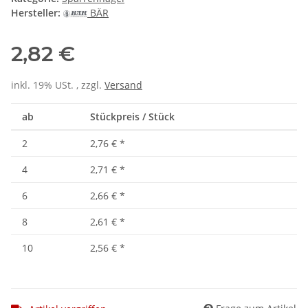
Hersteller:
BÄR
2,82 €
inkl. 19% USt. , zzgl.
Versand
ab
Stückpreis / Stück
2
2,76 €
*
4
2,71 €
*
6
2,66 €
*
8
2,61 €
*
10
2,56 €
*