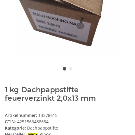
1 kg Dachpappstifte
feuerverzinkt 2,0x13 mm
Artikelnummer:
13378615
GTIN:
4251566488634
Kategorie:
Dachpappstifte
Hersteller:
Ripox