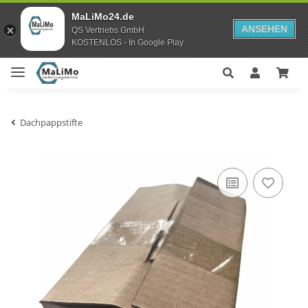
MaLiMo24.de
ANSEHEN
QS Vertriebs GmbH
KOSTENLOS - In Google Play
Dachpappstifte