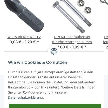
WERA Bit Kreuz PH 2
DIN 601 Schraubenset
Ei
für Pfostenträger 91 mm
feu
0,65 € -
1,29 €
*
Sc
1,88 € -
1,99 €
*
2
Wie wir Cookies & Co nutzen
Durch Klicken auf „Alle akzeptieren“ gestatten Sie den
Einsatz folgender Dienste auf unserer Website:
ReCaptcha. Sie können die Einstellung jederzeit ändern
(Fingerabdruck-Icon links unten). Weitere Details finden
Sie unter
Konfigurieren
und in unserer
Informationen
Datenschutzerklärung
.
Gesetzliche Informationen