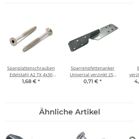
Spanplattenschrauben
Sparrenpfettenanker
Edelstahl A2 TX 4x30
Universal verzinkt 250
verz
mm (100) Stück
mm
1,68 €
*
0,71 €
*
4
Ähnliche Artikel