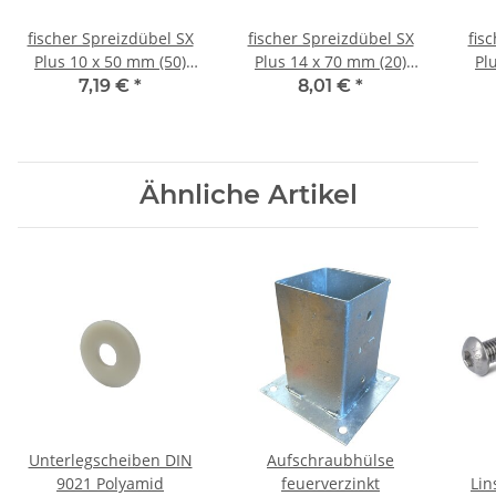
fischer Spreizdübel SX
fischer Spreizdübel SX
fis
Plus 10 x 50 mm (50)
Plus 14 x 70 mm (20)
Pl
Stück
Stück
7,19 €
*
8,01 €
*
Ähnliche Artikel
Unterlegscheiben DIN
Aufschraubhülse
9021 Polyamid
feuerverzinkt
Lin