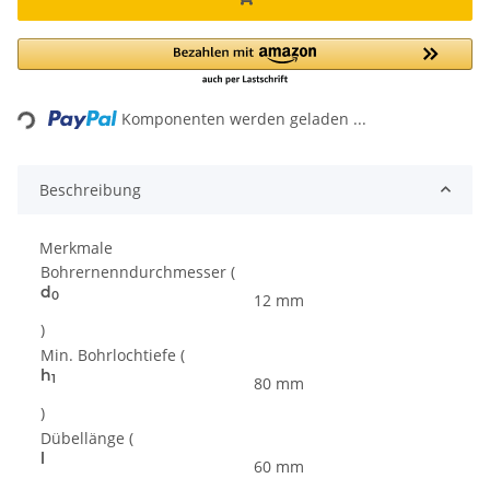
Loading...
Komponenten werden geladen ...
Beschreibung
Merkmale
Bohrernenndurchmesser
(
d
0
12
mm
)
Min. Bohrlochtiefe
(
h
1
80
mm
)
Dübellänge
(
l
60
mm