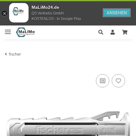
MaLiMo24.de
ANSEHEN
QS Vertriebs GmbH
KOSTENLOS - In Google Play
fischer