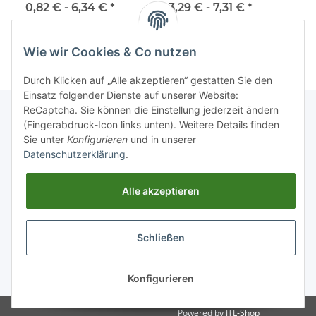
mi
0,82 € -
6,34 €
*
3,29 € -
7,31 €
*
Wie wir Cookies & Co nutzen
Durch Klicken auf „Alle akzeptieren“ gestatten Sie den
Einsatz folgender Dienste auf unserer Website:
ReCaptcha. Sie können die Einstellung jederzeit ändern
(Fingerabdruck-Icon links unten). Weitere Details finden
Sie unter
Konfigurieren
und in unserer
Informationen
Datenschutzerklärung
.
Gesetzliche Informationen
Alle akzeptieren
Schließen
* Alle Preise inkl. gesetzlicher USt., zzgl.
Versand
Konfigurieren
Powered by
JTL-Shop