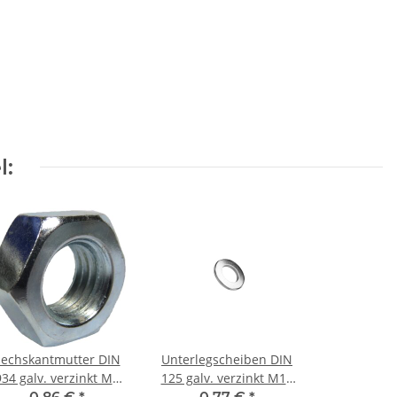
l:
Sechskantmutter DIN
Unterlegscheiben DIN
934 galv. verzinkt M6
125 galv. verzinkt M10
(100) Stück
(50) Stück