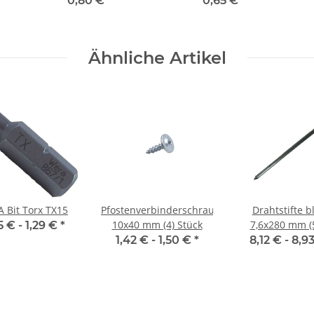
0,80 €
*
0,65 €
*
Ähnliche Artikel
 Bit Torx TX15
Pfostenverbinderschrauben
Drahtstifte b
10x40 mm (4) Stück
7,6x280 mm (5
5 € -
1,29 €
*
1,42 € -
1,50 €
*
8,12 € -
8,9