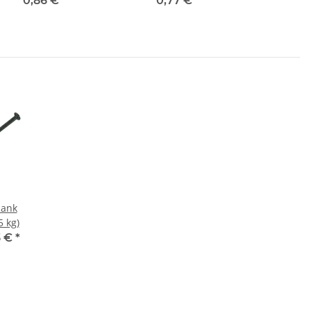
0,86 €
*
0,77 €
*
lank
 kg)
3 €
*