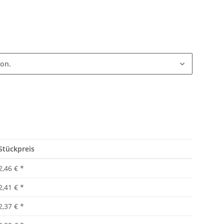
ion.
Stückpreis
2,46 €
*
2,41 €
*
2,37 €
*