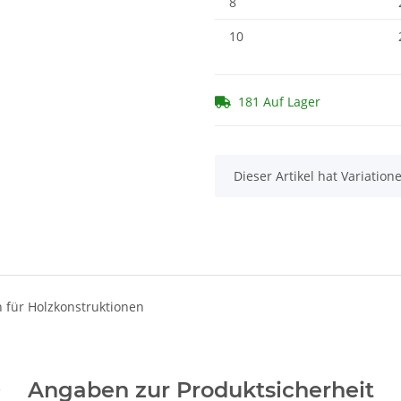
8
10
181 Auf Lager
x
Dieser Artikel hat Variatio
 für Holzkonstruktionen
Angaben zur Produktsicherheit