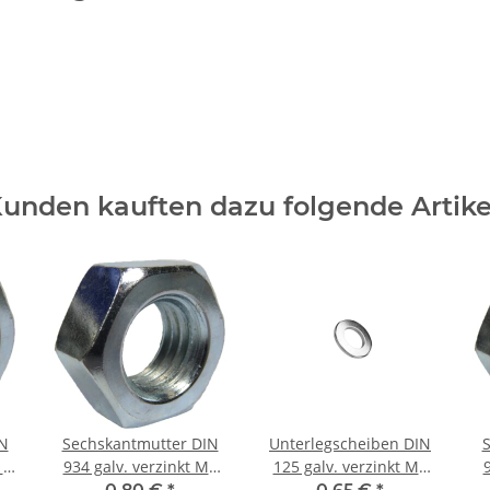
unden kauften dazu folgende Artike
N
Sechskantmutter DIN
Unterlegscheiben DIN
12
934 galv. verzinkt M8
125 galv. verzinkt M8
(50) Stück
(50) Stück