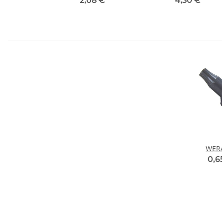
2,08 €
*
4,30 €
*
WERA
0,6