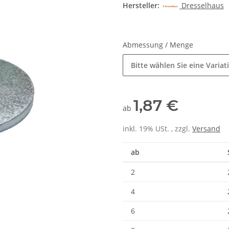
Hersteller:
Dresselhaus
Abmessung / Menge
Bitte wählen Sie eine Variat
1,87 €
ab
inkl. 19% USt. , zzgl.
Versand
ab
2
4
6