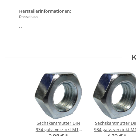
Herstellerinformationen:
Dresselhaus
, ,
K
Sechskantmutter DIN
Sechskantmutter DI
934 galv. verzinkt M10
934 galv. verzinkt M
(50) Stück
(50) Stück