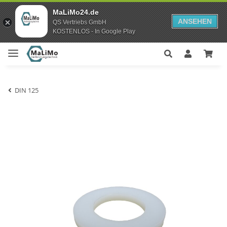
MaLiMo24.de
ANSEHEN
QS Vertriebs GmbH
KOSTENLOS - In Google Play
DIN 125