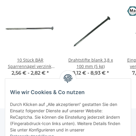
10 Stück BÄR
Drahtstifte blank 3,8 x
Einp
Sparrennägel verzinkt
100 mm (5 kg)
ve
6,3 x 280 mm
2,56 € -
2,82 €
*
8,12 € -
8,93 €
*
7
Wie wir Cookies & Co nutzen
Durch Klicken auf „Alle akzeptieren“ gestatten Sie den
Einsatz folgender Dienste auf unserer Website:
ReCaptcha. Sie können die Einstellung jederzeit ändern
(Fingerabdruck-Icon links unten). Weitere Details finden
Sie unter
Konfigurieren
und in unserer
Informationen